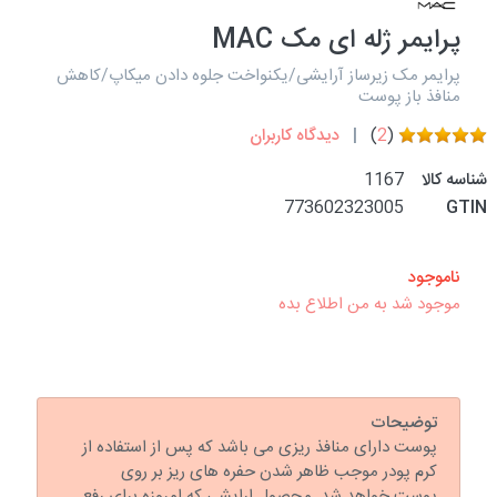
پرایمر ژله ای مک MAC
پرایمر مک زیرساز آرایشی/یکنواخت جلوه دادن میکاپ/کاهش
منافذ باز پوست
(
2
)
دیدگاه کاربران
شناسه کالا
1167
773602323005
GTIN
ناموجود
موجود شد به من اطلاع بده
توضیحات
پوست دارای منافذ ریزی می باشد که پس از استفاده از
کرم پودر موجب ظاهر شدن حفره های ریز بر روی
پوست خواهد شد. محصول ارایشی که امروزه برای رفع