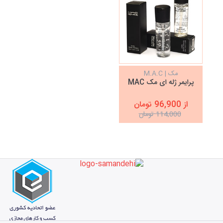
مک | M.A.C
پرایمر ژله ای مک MAC
از 96,900 تومان
114,000 تومان