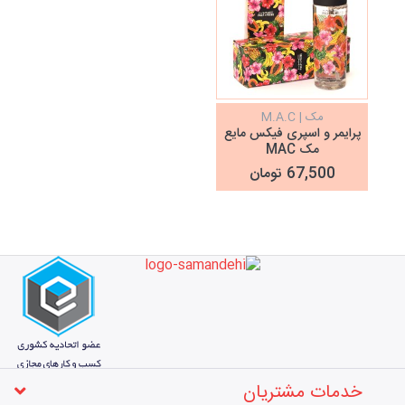
مک | M.A.C
پرایمر و اسپری فیکس مایع
مک MAC
67,500 تومان
خدمات مشتریان