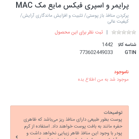
پرایمر و اسپری فیکس مایع مک MAC
پرکردن منافذ باز پوستی/ تثبیت و افزایش ماندگاری آرایش/
کیفیت عالی
ثبت نظر برای این محصول
شناسه کالا
1442
773602449033
GTIN
ناموجود
موجود شد به من اطلاع بده
توضیحات
پوست بطور طبیعی دارای منافذ ریز می‌باشد که ظاهری
حفره مانند به بافت پوست خواهند داد. استفاده از کرم
پودر با وجود این منافذ ظاهر زیبایی نخواهد داشت و