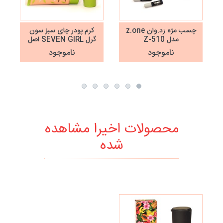
چسب مژه زد.وان z.one
کرم پودر چای سبز سون
مدل Z-510
گرل SEVEN GIRL اصل
ناموجود
ناموجود
محصولات اخیرا مشاهده
شده