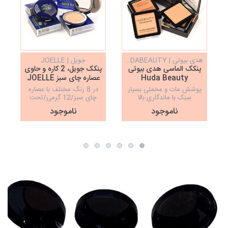
هدی بیوتی | HUDABEAUTY
جویل | JOELLE
پنکک الماسی هدی بیوتی
پنکک جویل، 2 کاره و حاوی
Huda Beauty
عصاره چای سبز JOELLE
پوشش مات و مخملی بسیار
در 8 رنگ مختلف با عصاره
سبک با ماندگاری بالا
چای سبز/12 گرمی/تحت
لیسانس رد اف ویو ایتالیا
ناموجود
ناموجود