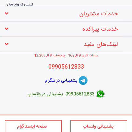
خدمات مشتریان
خدمات پیراکده
لینک‌های مفید
ساعات کاری 9 الی 16 - پنجشنبه 9 الی 12
:30
09905612833
پشتیبانی در تلگرام
09905612833 پشتیبانی در واتساپ
طراحی فروشگاه اینترنتی
پشتیبانی واتساپ
صفحه اینستاگرام
کلیه حقوق این سایت متعلق به برند پیراکده می‌باشد؛ استفاده از مطالب