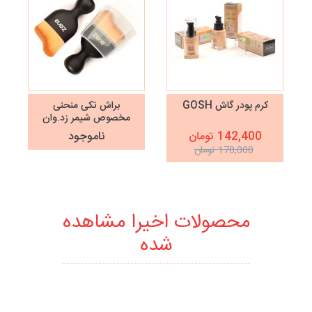
کرم پودر گاش GOSH
براش تکی منحنی
مخصوص شیمر زد.وان
z.one مدل Z-312
142,400 تومان
ناموجود
178,000 تومان
محصولات اخیرا مشاهده
شده