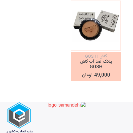
گاش | GOSH
پنکک ضد آب گاش
GOSH
49,000 تومان