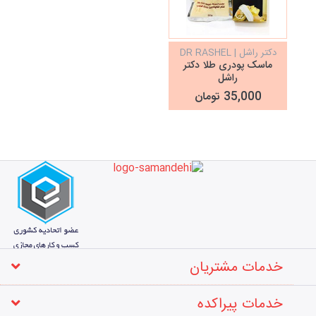
دکتر راشل | DR RASHEL
ماسک پودری طلا دکتر
راشل
35,000 تومان
خدمات مشتریان
خدمات پیراکده