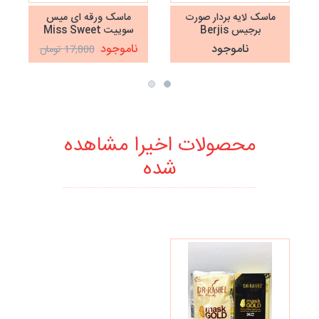
ماسک لایه بردار صورت
ماسک ورقه ای میس
برجیس Berjis
سوییت Miss Sweet
ناموجود
ناموجود
17,800 تومان
محصولات اخیرا مشاهده
شده