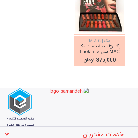
مک | M.A.C
پک رژلب جامد مات مک
MAC مدل Look in a
Box
375,000 تومان
خدمات مشتریان