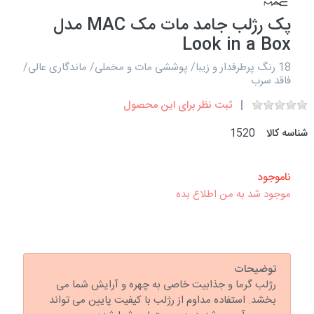
پک رژلب جامد مات مک MAC مدل
Look in a Box
18 رنگ پرطرفدار و زیبا/ پوششی مات و مخملی/ ماندگاری عالی/
فاقد سرب
ثبت نظر برای این محصول
شناسه کالا
1520
ناموجود
موجود شد به من اطلاع بده
توضیحات
رژلب گرما و جذابیت خاصی به چهره و آرایش شما می
بخشد. استفاده مداوم از رژلب با کیفیت پایین می تواند