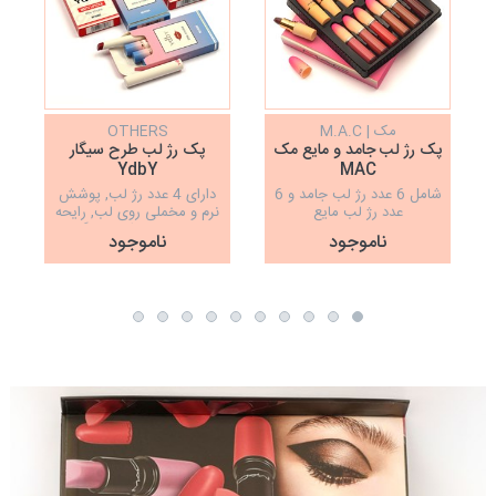
مک | M.A.C
OTHERS
پک رژ لب جامد و مایع مک
پک رژ لب طرح سیگار
YdbY
MAC
شامل 6 عدد رژ لب جامد و 6
دارای 4 عدد رژ لب, پوشش
عدد رژ لب مایع
نرم و مخملی روی لب, رایحه‌
عالی, بافت سبک, ماندگاری
ناموجود
ناموجود
بالا