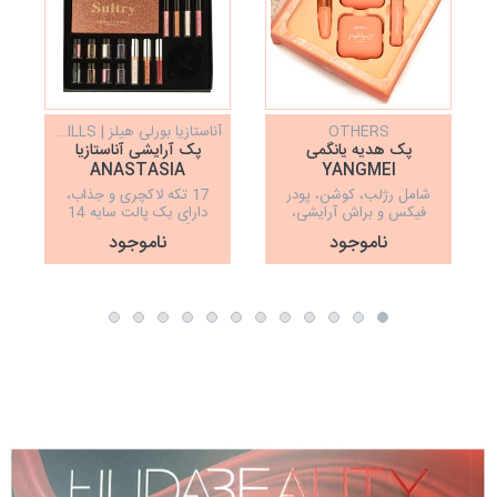
OTHERS
آناستازیا بورلی هیلز | ANASTASIA BEVERLY HILLS
پک هدیه یانگمی
پک آرایشی آناستازیا
ANASTASIA
YANGMEI
شامل رژلب، کوشن، پودر
17 تکه لاکچری و جذاب،
د
فیکس و براش آرایشی،
دارای یک پالت سایه 14
ساخت کره
رنگ، یک عدد هایلایتر
ناموجود
ناموجود
خوشرنگ، 8 عدد پودر
گلیتری در رنگ های مختلف
کاربردی، 3 عدد شاین لب
مینی، 4 عدد سایه مایع شاین