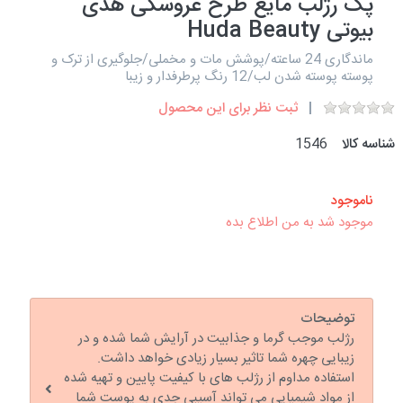
پک رژلب مایع طرح عروسکی هدی
بیوتی Huda Beauty
ماندگاری 24 ساعته/پوشش مات و مخملی/جلوگیری از ترک و
پوسته پوسته شدن لب/12 رنگ پرطرفدار و زیبا
ثبت نظر برای این محصول
شناسه کالا
1546
ناموجود
موجود شد به من اطلاع بده
توضیحات
رژلب موجب گرما و جذابیت در آرایش شما شده و در
زیبایی چهره شما تاثیر بسیار زیادی خواهد داشت.
استفاده مداوم از رژلب های با کیفیت پایین و تهیه شده
از مواد شیمیایی می تواند آسیبی جدی به پوست شما