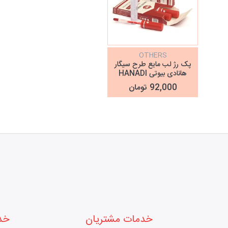
OTHERS
پک رژ لب مایع طرح سیگار
هانادی بیوتی HANADI
BEAUTY
92,000 تومان
خدمات مشتریان
خد