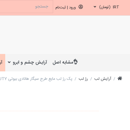
IRT
(تومان)
ورود | ثبت‌نام
👌مشابه اصل
آرایش چشم و ابرو
آر
آرایش لب
رژ لب
پک رژ لب مایع طرح سیگار هانادی بیوتی HANADI BEAUTY