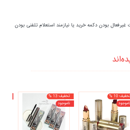
ول مراجعه نمایید؛ در صورت غیرفعال بودن دکمه خرید یا نیازمند استعلام تلفنی بودن
ه‌اند
خفیف 10 %
تخفیف 13 %
ناموجو
اموجود
ناموجود