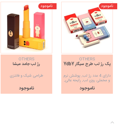
ناموجود
ناموجود
OTHERS
OTHERS
پک رژ لب طرح سیگار YdbY
رژ لب جامد میشا
دارای 4 عدد رژ لب, پوشش نرم
طراحی شیک و فانتزی
و مخملی روی لب, رایحه‌ عالی,
بافت سبک, ماندگاری بالا
ناموجود
ناموجود