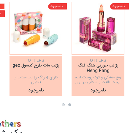
ناموجود
ناموجود
ت
ن
OTHERS
OTHERS
رژ لب حرارتی هنگ فنگ
رژلب مات طرح کپسول geo
Heng Fang
رفع خشکی و ترک پوست لب،
دارای 4 رنگ رژ لب جذاب و
ایجاد لطافت و شادابی بر روی
فانتزی
لب ها، ظاهر شیک و زیبا،
ناموجود
ناموجود
آبرسانی و حفظ رطوبت لبها