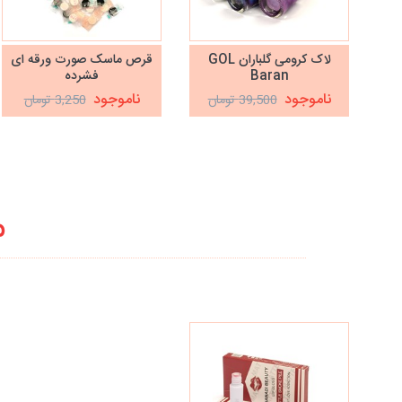
لاک کرومی گلباران GOL
قرص ماسک صورت ورقه ای
Baran
فشرده
ناموجود
ناموجود
39,500 تومان
3,250 تومان
م