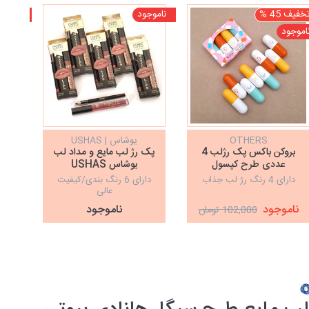
خفیف 45 %
ناموجود
ناموجو
اموجود
OTHERS
یوشاس | USHAS
کیس بیو
بروکن باکس پک رژلب 4
پک رژ لب مایع و مداد لب
پک 
عددی طرح کپسول
یوشاس USHAS
دارای 4 رنگ رژ لب جذاب
دارای 6 رنگ بندی/کیفیت
دارا
عالی
ج
ناموجود
ناموجود
102,000 تومان