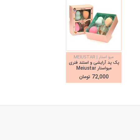
میو استار | MEIUSTAR
پک پد آرایشی و استند فنری
میواستار Meiustar
72,000 تومان