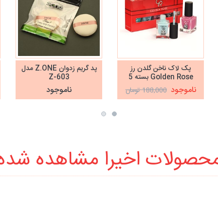
پک لاک ناخن گلدن رز
پد گریم زدوان Z.ONE مدل
Golden Rose بسته 5
Z-603
عددی
ناموجود
ناموجود
188,000 تومان
حصولات اخیرا مشاهده شده