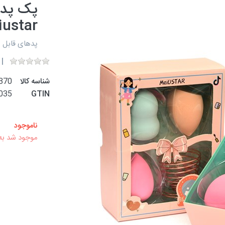
پک پد آ
ustar
پدهای قابل 
شناسه کالا
370
035
GTIN
ناموجود
موجود شد به