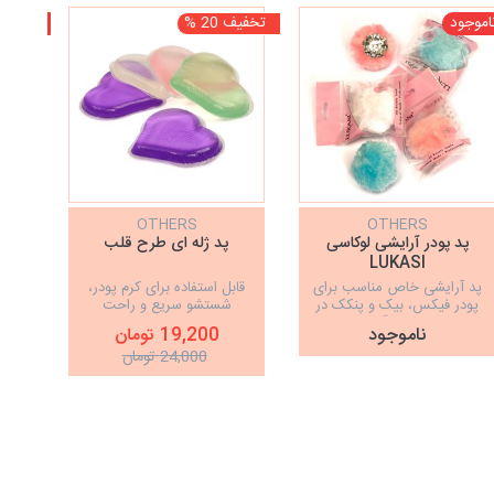
اموجود
تخفیف 20 %
ناموجو
OTHERS
OTHERS
پد پودر آرایشی لوکاسی
پد ژله ای طرح قلب
پد
LUKASI
پد آرایشی خاص مناسب برای
قابل استفاده برای کرم پودر،
با
پودر فیکس، بیک و پنکک در
شستشو سریع و راحت
سه رنگ
ناموجود
19,200 تومان
24,000 تومان