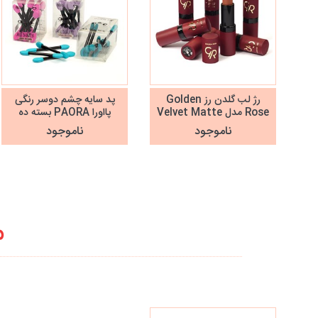
رژ لب گلدن رز Golden
پد سایه چشم دوسر رنگی
Rose مدل Velvet Matte
پااورا PAORA بسته ده
عددی
ناموجود
ناموجود
م