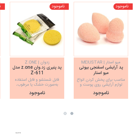
ناموجود
ناموجود
ن
میو استار | MEIUSTAR
زدوان | Z.ONE
پد آرایشی اسفنجی بیوتی
پد پنیری زد.وان z.one مدل
میو استار
Z-611
مناسب برای پخش کردن انواع
قابل شستشو و قابل استفاده
لوازم آرایشی روی پوست و
به‌صورت خشک یا مرطوب،
همچنین پاکسازی صورت
پاکسازی پوست صورت
ناموجود
ناموجود