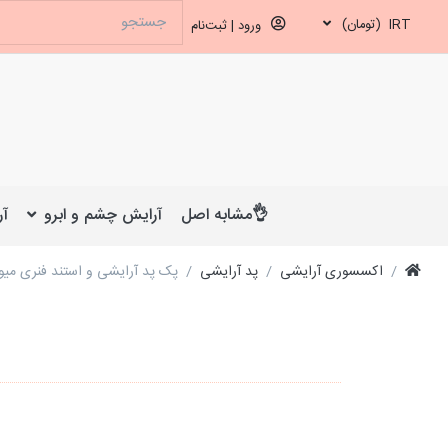
IRT
(تومان)
ورود | ثبت‌نام
👌مشابه اصل
آرایش چشم و ابرو
آر
اکسسوری آرایشی
پد آرایشی
پک پد آرایشی و استند فنری میواستار ar