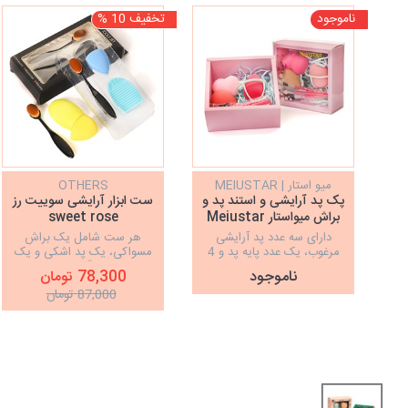
ناموجود
تخفیف 10 %
میو استار | MEIUSTAR
OTHERS
پک پد آرایشی و استند پد و
ست ابزار آرایشی سوییت رز
براش میواستار Meiustar
sweet rose
دارای سه عدد پد آرایشی
هر ست شامل یک براش
مرغوب، یک عدد پایه پد و 4
مسواکی، یک پد اشکی و یک
عدد براش‌
پدشور/در رنگ بندی مختلف
ناموجود
78,300 تومان
87,000 تومان