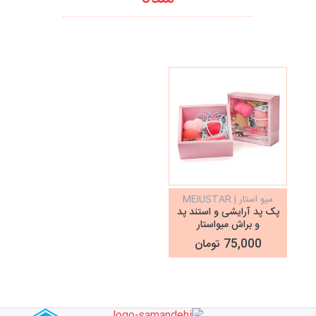
میو استار | MEIUSTAR
پک پد آرایشی و استند پد
و براش میواستار
Meiustar
75,000 تومان