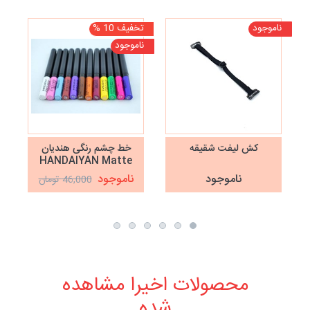
ناموجود
تخفیف 10 %
تخف
ناموجود
نا
کش لیفت شقیقه
خط چشم رنگی هندیان
HANDAIYAN Matte
Liquid Eyeliner
ناموجود
ناموجود
46,000 تومان
محصولات اخیرا مشاهده
شده