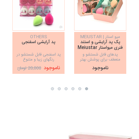
میو استار | MEIUSTAR
OTHERS
پک پد آرایشی و استند
پد آرایشی اسفنجی
فنری میواستار Meiustar
پدهای قابل شستشو و
پد اسفنجی قابل شستشو در
منعطف برای پوشش بهتر
رنگهای زیبا و متنوع
تمام زوایای صورت
ناموجود
ناموجود
20,000 تومان