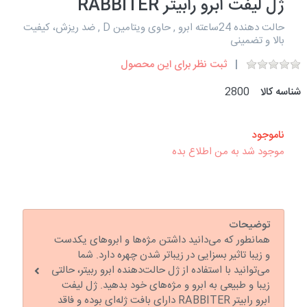
ژل لیفت ابرو رابیتر RABBITER
حالت دهنده 24ساعته ابرو , حاوی ویتامین D , ضد ریزش، کیفیت
بالا و تضمینی
ثبت نظر برای این محصول
شناسه کالا
2800
ناموجود
موجود شد به من اطلاع بده
توضیحات
همانطور که می‌دانید داشتن مژه‌ها و ابروهای یکدست
و زیبا تاثیر بسزایی در زیباتر شدن چهره دارد. شما
می‌توانید با استفاده از ژل حالت‌دهنده ابرو ربیتر، حالتی
زیبا و طبیعی به ابرو و مژه‌های خود بدهید. ژل لیفت
ابرو رابیتر RABBITER دارای بافت ژله‌ای بوده و فاقد