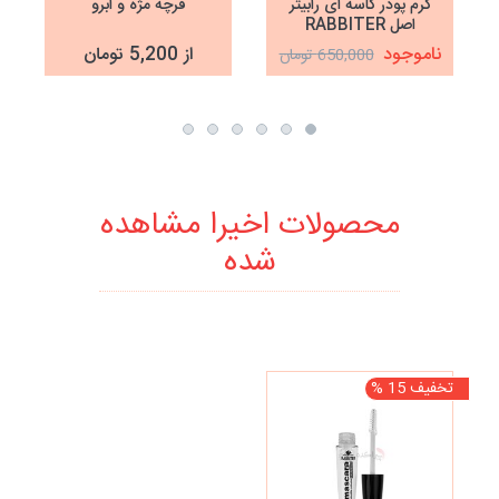
کرم پودر کاسه ای رابیتر
فرچه مژه و ابرو
اصل RABBITER
ناموجود
از 5,200 تومان
650,000 تومان
محصولات اخیرا مشاهده
شده
تخفیف 15 %