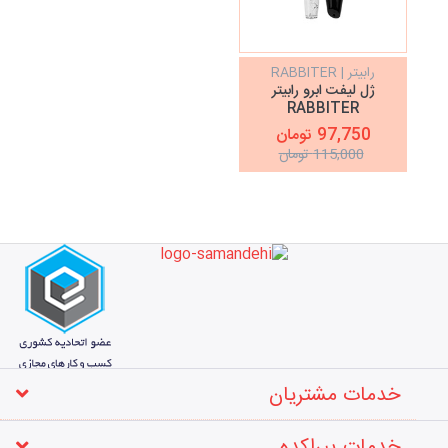
رابیتر | RABBITER
ژل لیفت ابرو رابیتر
RABBITER
97,750 تومان
115,000 تومان
خدمات مشتریان
خدمات پیراکده