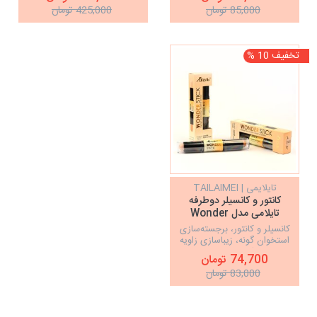
11/2020
85,000 تومان
425,000 تومان
تخفیف 10 %
تایلایمی | TAILAIMEI
کانتور و کانسیلر دوطرفه
تایلامی مدل Wonder
Stick
کانسیلر و کانتور، برجسته‌سازی
استخوان گونه، زیباسازی زاویه
فک و صورت
74,700 تومان
83,000 تومان