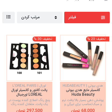
فیلتر
مرتب کردن
تخفیف 20 %
تخفیف 30 %
هدی بیوتی | HUDABEAUTY
لورال | L'ORÉAL PARIS
کانسیلر مایع هدی بیوتی
پالت کانتور و کانسیلر لورال
Huda Beauty
LOREAL اورجینال
پوشش دهی بسیار بالا/بافت نرم
پنج رنگ اصلاح کننده پوست در
و سبک/مناسب برای تیرگی و
یک پالت، متعادل کننده رنگ
پف زیر چشم، تاریخ تولید
پوست، اورجینال
68,000 تومان
297,500 تومان