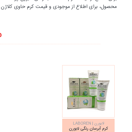
محصول، برای اطلاع از موجودی و قیمت کرم حاوی کلاژن لابورن Laboren با پیراکده تماس حاص
م
لابورن | LABOREN
کرم آبرسان رنگی لابورن