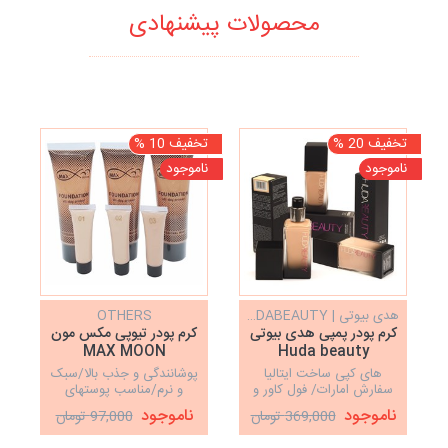
محصولات پیشنهادی
تخفیف 20 %
تخفیف 10 %
تخف
ناموجود
ناموجود
نا
هدی بیوتی | HUDABEAUTY
OTHERS
کرم پودر پمپی هدی بیوتی
کرم پودر تیوپی مکس مون
MAX MOON
Huda beauty
های کپی ساخت ایتالیا
پوشانندگی و جذب بالا/سبک
سفارش امارات/ فول کاور و
و نرم/مناسب پوستهای
مات / ضد تعریق و براق
خشک و معمولی
ناموجود
ناموجود
369,000 تومان
97,000 تومان
شدن پوست/حاوی روغن
آرگان با ماندگاری و پوشش