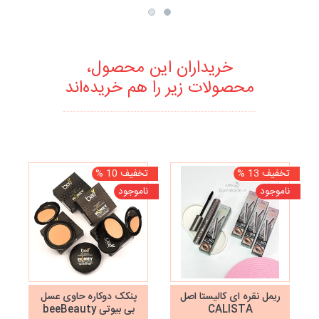
دهی بالا
خریداران این محصول،
محصولات زیر را هم خریده‌اند
تخفیف 13 %
تخفیف 10 %
تخف
ناموجود
ناموجود
نا
ریمل نقره ای کالیستا اصل
پنکک دوکاره حاوی عسل
CALISTA
بی بیوتی beeBeauty