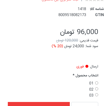
شناسه کالا
1418
8009518082173
GTIN
96,000 تومان
قیمت قدیمی:
120,000 تومان
سود شما:
24,000 تومان
(20 %)
ارسال
فوری
انتخاب محصول
01
02
03