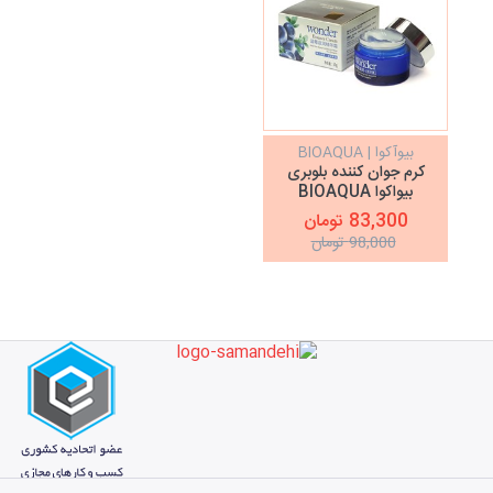
بیوآکوا | BIOAQUA
کرم جوان کننده بلوبری
بیواکوا BIOAQUA
83,300 تومان
98,000 تومان