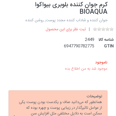
کرم جوان کننده بلوبری بیواکوا
BIOAQUA
جوان کننده و شاداب کننده مجدد پوست, روشن کننده
ثبت نظر برای این محصول
شناسه کالا
2449
6947790782775
GTIN
ناموجود
موجود شد به من اطلاع بده
توضیحات
همانطور که می‌دانید صاف و یکدست بودن پوست یکی
از عوامل تاثیرگذار در زیبایی پوست و چهره بوده که
ممکن است به دلایل مختلفی مثل افزایش سن