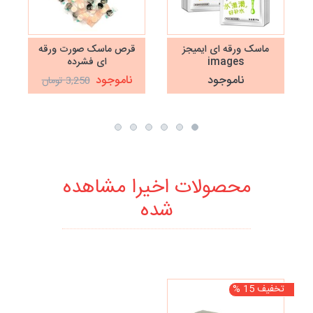
ماسک ورقه ای ایمیجز
قرص ماسک صورت ورقه
images
ای فشرده
ناموجود
ناموجود
3,250 تومان
محصولات اخیرا مشاهده
شده
تخفیف 15 %