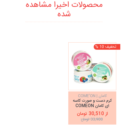
محصولات اخیرا مشاهده
شده
تخفیف 10 %
کامان | COME'ON
کرم دست و صورت کاسه
ای کامان COMEON
از 30,510 تومان
33,900 تومان