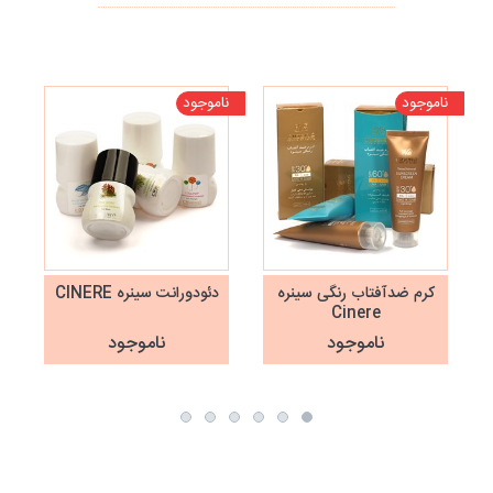
ناموجود
ناموجود
تخف
نا
کرم ضدآفتاب رنگی سینره
دئودورانت سینره CINERE
Cinere
ناموجود
ناموجود