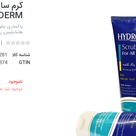
کرم سای
DERM
پاکسازی سلو
هاماملیس، رو
شناسه کالا
281
374
GTIN
ناموجود
موجود شد به