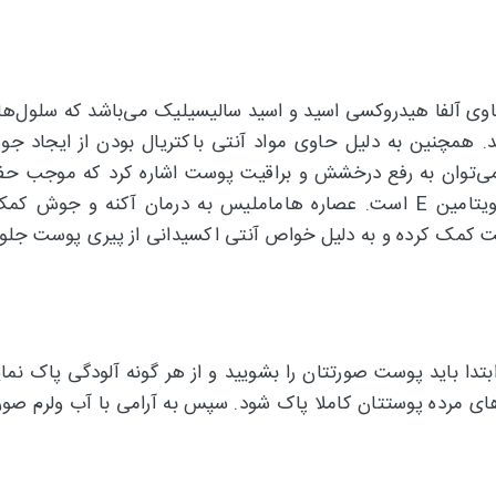
حاوی آلفا هیدروکسی اسید و اسید سالیسیلیک می‌باشد که سلول‌ها
 همچنین به دلیل حاوی مواد آنتی باکتریال بودن از ایجاد ج
م می‌توان به رفع درخشش و براقیت پوست اشاره کرد که موجب حفظ
هیدرودرم حاوی عصاره هاماملیس، روغن جوانه گندم و ویتامین E است. عصاره هاما
بتدا باید پوست صورتتان را بشویید و از هر گونه آلودگی پاک ن
های مرده پوستتان کاملا پاک شود. سپس به آرامی با آب ولرم صورتت