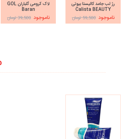
رژ لب جامد کالیستا بیوتی
لاک کرومی گلباران GOL
Baran
Calista BEAUTY
ناموجود
ناموجود
59,500 تومان
39,500 تومان
م