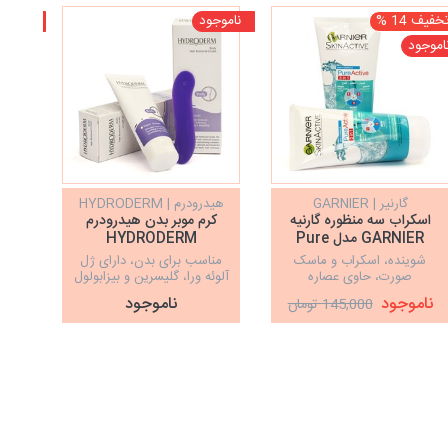
خفیف 14 %
ناموجود
ناموجو
اموجود
گارنیر | GARNIER
هیدرودرم | HYDRODERM
هیدرو
اسکراب سه منظوره گارنیه
کرم موبر بدن هیدرودرم
کرم
GARNIER مدل Pure
HYDRODERM
Active
شوینده، اسکراب و ماسک
مناسب برای بدن، دارای ژل
مو
صورت، حاوی عصاره
آلوئه ورا، گلیسرین و بیزابولول
موها
اکالیپتوس، مخصوص
ناموجود
ناموجود
145,000 تومان
پوست‌های چرب و مختلط، لایه
بردار