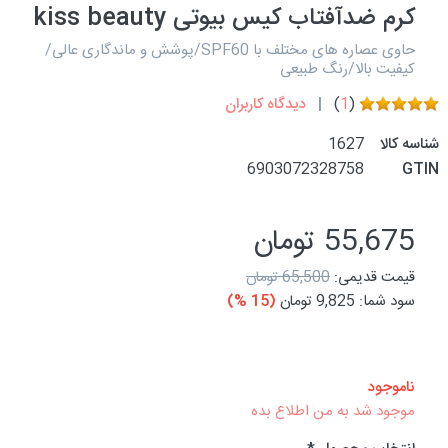
کرم ضدآفتاب کیس بیوتی kiss beauty
حاوی عصاره های مختلف با SPF60/پوشش و ماندگاری عالی/
کیفیت بالا/رنگ طبیعی
(
1
)
دیدگاه کاربران
شناسه کالا
1627
6903072328758
GTIN
55,675 تومان
قیمت قدیمی:
65,500 تومان
سود شما:
9,825 تومان
(15 %)
ناموجود
موجود شد به من اطلاع بده