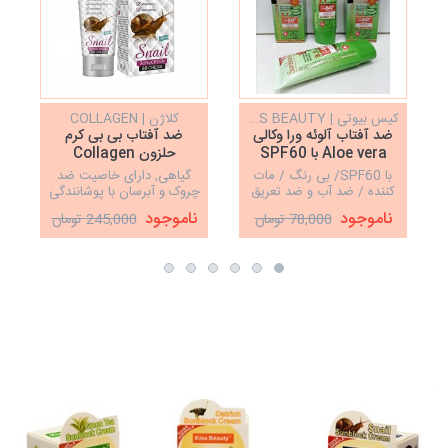
کیس بیوتی | KISS BEAUTY
کلاژن | COLLAGEN
ضد آفتاب آلوئه ورا وکالی
ضد آفتاب بی بی کرم
Aloe vera با SPF60
حلزون Collagen
با SPF60/ بی رنگ / مات
گیاهی, دارای خاصیت ضد
کننده / ضد آب و ضد تعریق
چروک و آبرسان با پوشانندگی
خوب ،حاوی کانسیلر و BB
ط
ناموجود
ناموجود
78,000 تومان
245,000 تومان
کرم