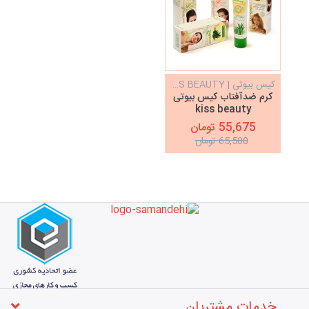
کیس بیوتی | KISS BEAUTY
کرم ضدآفتاب کیس بیوتی
kiss beauty
55,675 تومان
65,500 تومان
خدمات مشتریان