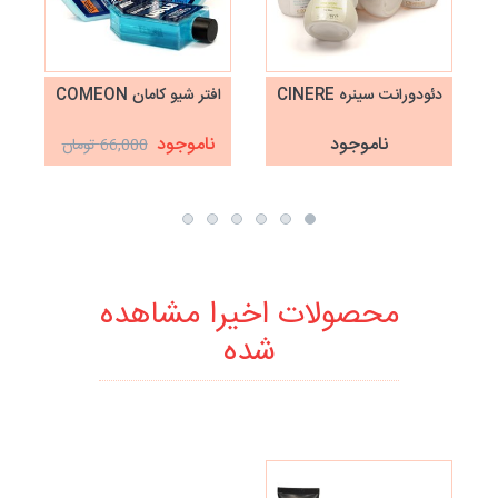
دئودورانت سینره CINERE
افتر شیو کامان COMEON
ناموجود
ناموجود
66,000 تومان
محصولات اخیرا مشاهده
شده