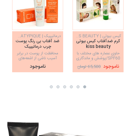
کیس بیوتی | KISS BEAUTY
درماتیپیک | DERMATYPIQUE
کرم ضدآفتاب کیس بیوتی
ضد آفتاب بی رنگ پوست
kiss beauty
چرب درماتیپیک
DERMATYPIIQUE
حاوی عصاره های مختلف با
محافظت از پوست در برابر
SPF60/پوشش و ماندگاری
آسیب ناشی از اشعه‌های
عالی/کیفیت بالا/رنگ طبیعی
مضر خورشید
ناموجود
ناموجود
65,500 تومان