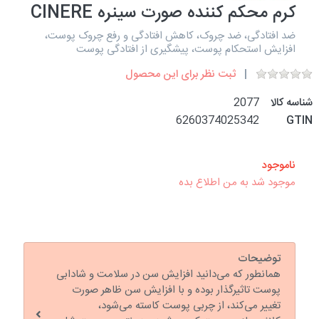
کرم محکم کننده صورت سینره CINERE
ضد افتادگی، ضد چروک، کاهش افتادگی و رفع چروک پوست،
افزایش استحکام پوست، پیشگیری از افتادگی پوست
ثبت نظر برای این محصول
شناسه کالا
2077
6260374025342
GTIN
ناموجود
موجود شد به من اطلاع بده
توضیحات
همانطور که می‌دانید افزایش سن در سلامت و شادابی
پوست تاثیرگذار بوده و با افزایش سن ظاهر صورت
تغییر می‌کند، از چربی پوست کاسته می‌شود،