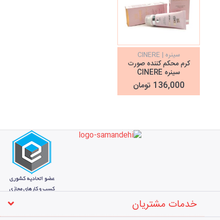
سینره | CINERE
کرم محکم کننده صورت
سینره CINERE
136,000 تومان
خدمات مشتریان