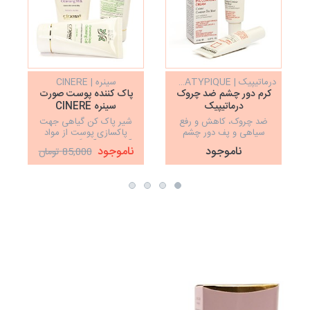
درماتیپیک | DERMATYPIQUE
سینره | CINERE
کرم دور چشم ضد چروک
پاک کننده پوست صورت
درماتیپیک
سینره CINERE
DERMATYPIQUE
ضد چروک، کاهش و رفع
شیر پاک کن گیاهی جهت
سیاهی و پف دور چشم
پاکسازی پوست از مواد
آرایشی و آلودگی‌ها، 150
ناموجود
ناموجود
85,000 تومان
میلی لیتر