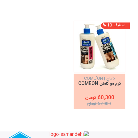
تخفیف 10 %
کامان | COME'ON
کرم مو کامان COMEON
60,300 تومان
67,000 تومان