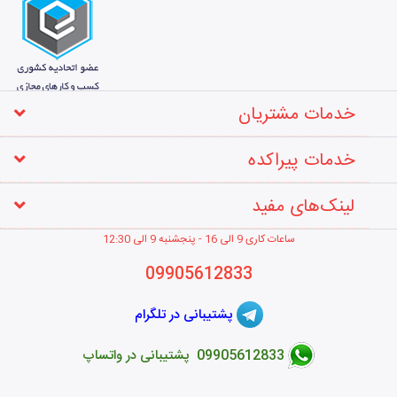
خدمات مشتریان
خدمات پیراکده
لینک‌های مفید
ساعات کاری 9 الی 16 - پنجشنبه 9 الی 12
:30
09905612833
پشتیبانی در تلگرام
09905612833 پشتیبانی در واتساپ