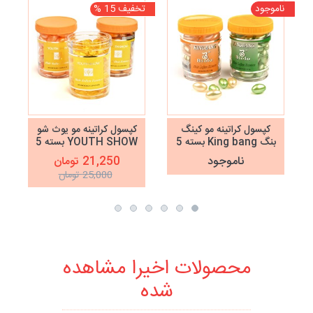
ناموجود
تخفیف 15 %
نا
کپسول کراتینه مو کینگ
کپسول کراتینه مو یوث شو
بنگ King bang بسته 5
YOUTH SHOW بسته 5
عددی
عددی
ناموجود
21,250 تومان
25,000 تومان
محصولات اخیرا مشاهده
شده