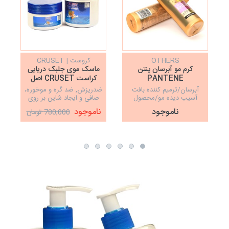
OTHERS
کروست | CRUSET
کرم مو آبرسان پنتن
ماسک موی جلبک دریایی
PANTENE
کراست CRUSET اصل
آبرسان/ترمیم کننده بافت
ضدریزش, ضد گره و موخوره،
آسیب دیده مو/محصول
صافی و ایجاد شاین بر روی
ترکیه/حجم دهنده مو
مو، نرم کننده، ترمیم کننده
ناموجود
ناموجود
780,000 تومان
فوق العاده قوی