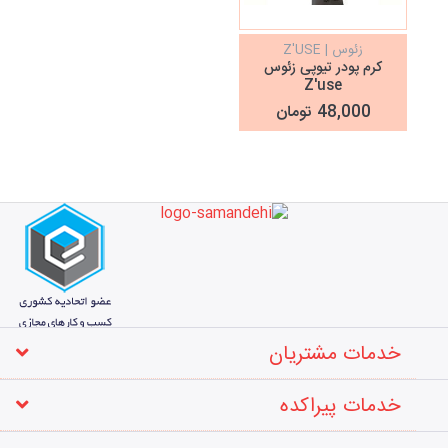
زئوس | Z'USE
کرم پودر تیوپی زئوس
Z'use
48,000 تومان
خدمات مشتریان
خدمات پیراکده