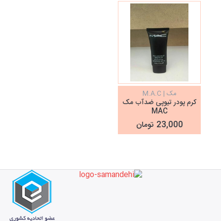
مک | M.A.C
کرم پودر تیوپی ضدآب مک
MAC
23,000 تومان