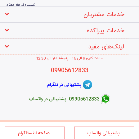
خدمات مشتریان
خدمات پیراکده
لینک‌های مفید
ساعات کاری 9 الی 16 - پنجشنبه 9 الی 12
:30
09905612833
پشتیبانی در تلگرام
09905612833 پشتیبانی در واتساپ
طراحی فروشگاه اینترنتی
پشتیبانی واتساپ
صفحه اینستاگرام
کلیه حقوق این سایت متعلق به برند پیراکده می‌باشد؛ استفاده از مطالب