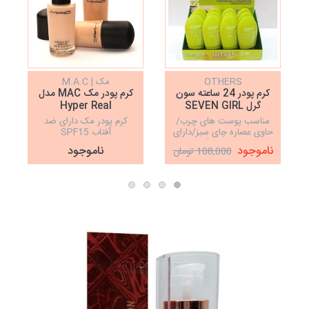
OTHERS
مک | M.A.C
کرم پودر 24 ساعته سون
کرم پودر مک MAC مدل
ک
گرل SEVEN GIRL
Hyper Real
مناسب پوست های چرب/
کرم پودر مک دارای ضد
حاوی عصاره چای سبز/دارای
آفتاب SPF15
SPF25/کاملا ارگانیک و
ناموجود
ناموجود
108,000 تومان
گیاهی/پوشش دهی عالی