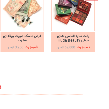
پالت سایه الماسی هدی
قرص ماسک صورت ورقه ای
بیوتی Huda Beauty
فشرده
ناموجود
ناموجود
62,000 تومان
3,250 تومان
م