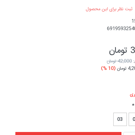
ثبت نظر برای این محصول
1
6919593254
ان
42,000 تومان
 تومان
(10 %)
ی
03