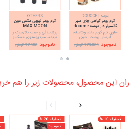
دوسه | DOUCCE
OTHERS
کرم پودر گیاهی چای سبز
کرم پودر تیوپی مکس مون
کانسیلر دار دوسه doucce
MAX MOON
حاوی کرم گریم مات، ویتامینه،
پوشانندگی و جذب بالا/سبک و
آبرسان پوست، حاوی
نرم/مناسب پوستهای خشک و
ویتامینA و E با SPF 22 ،
معمولی
ناموجود
ناموجود
178,000 تومان
97,000 تومان
حاوی چای سبز
ان این محصول، محصولات زیر را هم خرید
تخفیف 10 %
تخفیف 20 %
ت
ناموجود
ن