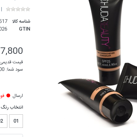
شناسه کالا
517
026
GTIN
37,800 توم
قیمت قدیمی:
سود شما:
4,200
ارسال
فور
انتخاب رنگ
02
01