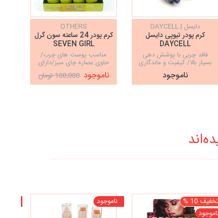
دایسل | DAYCELL
OTHERS
کرم پودر تیوپی دایسل
کرم پودر 24 ساعته سون گرل
SEVEN GIRL
DAYCELL
فاقد چربی با پوشش دهی
مناسب پوست های چرب/
ضد 
بسیار بالا/ کیفیت و ماندگاری
حاوی عصاره چای سبز/دارای
خش
عالی/سه رنگ پرکاربرد/پوشش
SPF25/کاملا ارگانیک و
ناموجود
ناموجود
نا
108,000 تومان
مات/آبرسان پوست
گیاهی/پوشش دهی عالی
ه‌اند
خفیف 10 %
ناموجود
ناموجو
اموجود