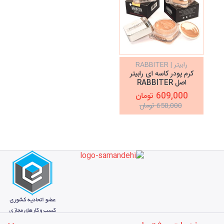
رابیتر | RABBITER
کرم پودر کاسه ای رابیتر
اصل RABBITER
609,000 تومان
650,000 تومان