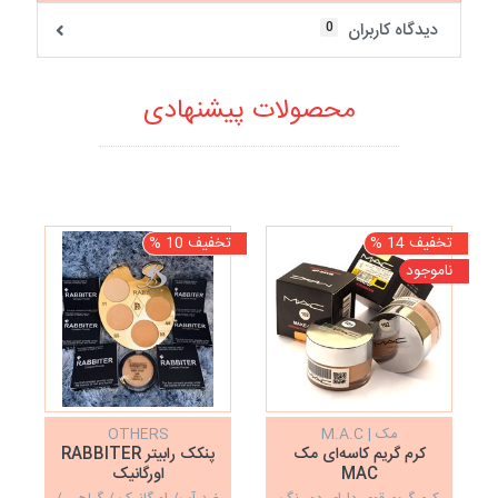
0
دیدگاه کاربران
محصولات پیشنهادی
تخفیف 14 %
تخفیف 10 %
تخف
ناموجود
نا
مک | M.A.C
OTHERS
کرم گریم کاسه‌ای مک
پنکک رابیتر RABBITER
MAC
اورگانیک
ک