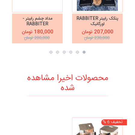
پنکک رابیتر RABBITER
مداد چشم رابیتر -
اورگانیک
RABBITER
207,000 تومان
180,000 تومان
230,000 تومان
200,000 تومان
محصولات اخیرا مشاهده
شده
تخفیف 6 %