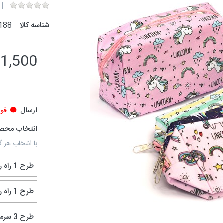
شناسه کالا
188
31,500 توم
ارسال
فور
انتخاب محص
با انتخاب هر گ
طرح 1 راه راه سبز-زرد
طرح 1 راه راه آبی-صورتی
طرح 3 سرمه ای