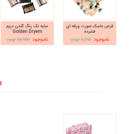
قرص ماسک صورت ورقه ای
سایه تک رنگ گلدن دریم
فشرده
Golden Dryem
ناموجود
ناموجود
3,250 تومان
28,500 تومان
م