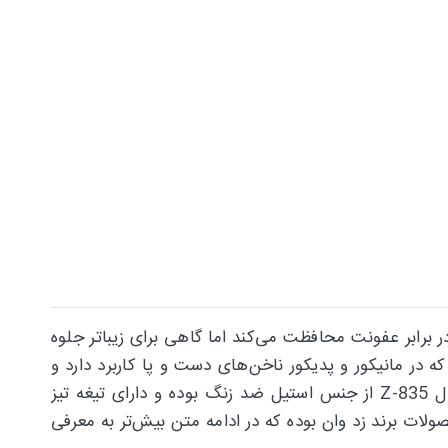
 برابر عفونت محافظت می‌کند اما گاهی برای زیباتر جلوه
که در مانیکور و پدیکور ناخن‌های دست و پا کاربرد دارد و
برای داشتن ناخن‌هایی زیبا و آراسته بهتر است از نیپر ناخن برای مرتب کردن ناخن‌ها استفاده کرد. نیپر زد.وان z.one مدل Z-835 از جنس استیل ضد زنگ بوده و دارای تیغه تیز
ولات برند زد وان بوده که در ادامه متن بیش‌تر به معرفی