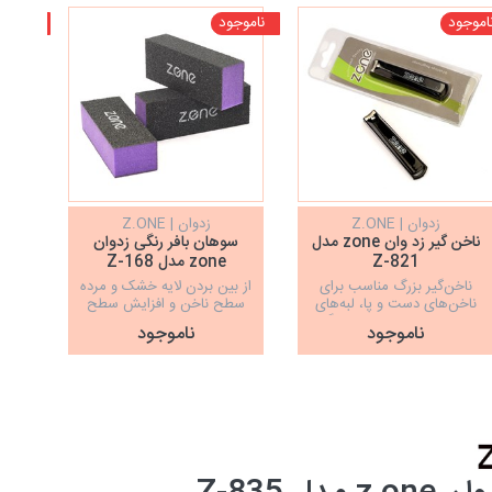
اموجود
ناموجود
ناموجو
زدوان | Z.ONE
زدوان | Z.ONE
ناخن گیر زد وان zone مدل
سوهان بافر رنگی زدوان
Z-821
zone مدل Z-168
ناخن‌گیر بزرگ مناسب برای
از بین بردن لایه خشک و مرده
مخصو
ناخن‌های دست و پا، لبه‌های
سطح ناخن و افزایش سطح
از کف
تیز از جنس فولاد ضد زنگ
صیقلی ناخن
ناموجود
ناموجود