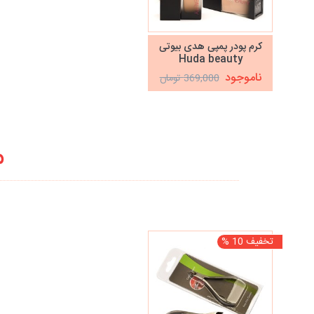
کرم پودر پمپی هدی بیوتی
Huda beauty
ناموجود
369,000 تومان
م
تخفیف 10 %