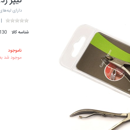
نیپر زد.وان z.one
دارای لبه‌ها
شناسه کالا
130
ناموجود
موجود شد به