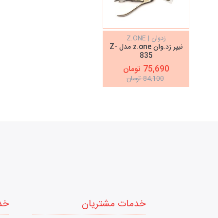
زدوان | Z.ONE
نیپر زد.وان z.one مدل Z-
835
75,690 تومان
84,100 تومان
خدمات مشتریان
خد