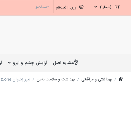
IRT
(تومان)
ورود | ثبت‌نام
👌مشابه اصل
آرایش چشم و ابرو
آر
بهداشتی و مراقبتی
بهداشت و سلامت ناخن
نیپر زد.وان z.one مدل Z-835