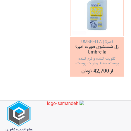
آمبرلا | UMBRELLA
ژل شستشوی صورت آمبرلا
Umbrella
تقویت کننده و نرم کننده
پوست، حفظ رطوبت پوست،
فاقد مواد مضر
از 42,700 تومان