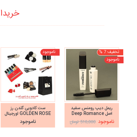
خریدار
تخفیف 7 %
ناموجود
ناموجود
ریمل دیپ رومنس سفید
ست کادویی گلدن رز
اصل Deep Romance
GOLDEN ROSE اورجینال
ناموجود
ناموجود
510,000 تومان