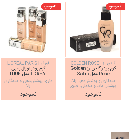
ناموجود
ناموجود
گلدن رز | GOLDEN ROSE
لورال | L'ORÉAL PARIS
کرم پودر گلدن رز Golden
کرم پودر لورال پمپی
Rose مدل Satin
LOREAL مدل TRUE
MATCH
Smoothing
ماندگاری و پوشش‌دهی بالا،
دارای پوشش‌دهی و ماندگاری
پوشش مات و مخملی، حاوی
بالا
SPF15، حاوی ویتامین E، فاقد
ناموجود
ناموجود
پارابن، مناسب برای انواع
پوست