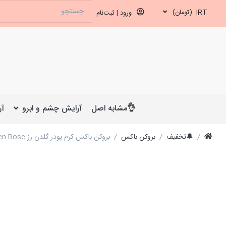
IRT
(تومان)
ورود | ثبت‌نام
👌مشابه اصل
آرایش چشم و ابرو
آر
🔔تخفیف
بروکن باکس
بروکن باکس کرم پودر گلدن رز Golden Rose مدل Satin Smoothing شماره 23