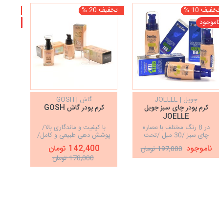
خفیف 10 %
تخفیف 20 %
تخفیف 10
اموجود
ناموجو
جویل | JOELLE
گاش | GOSH
لورال 
کرم پودر چای سبز جویل
کرم پودر گاش GOSH
کرم
JOELLE
در 8 رنگ مختلف با عصاره
با کیفیت و ماندگاری بالا/
لو
چای سبز /30 میل /تحت
پوشش دهی طبیعی و کامل/
م
لیسانس رد اف ویو ایتالیا/
بافت سبک/ حاوی گلیسیرین/
ناموجود
142,400 تومان
نا
197,000 تومان
دارای سیب سلامت
دارای +SPF10
178,000 تومان