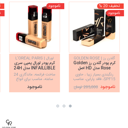
تخفیف 20 %
ناموجود
ت
ناموجود
ن
گلدن رز | GOLDEN ROSE
لورال | L'ORÉAL PARIS
کرم پودر گلدن رز Golden
کرم پودر لورال پمپی سری
Rose مدل HD اصل
INFAILLIBLE مدل 24H
FRESH WEAR
رنگبندی بسیار زیبا ، حاوی
ساخت فرانسه، ماندگاری 24
SPF15، فاقد پارابن، مناسب
ساعته، مناسب برای انواع
برای انواع پوست
پوست، پوشش‌دهی تمام
ناموجود
ناموجود
285,000 تومان
عیوب و نواقص پوست، آبرسان
پوست