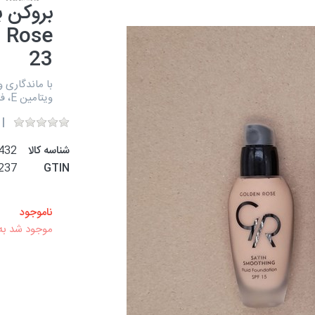
23
ویتامین E، فاقد پارابن، مناسب برای انواع پوست
شناسه کالا
432
237
GTIN
ناموجود
موجود شد به