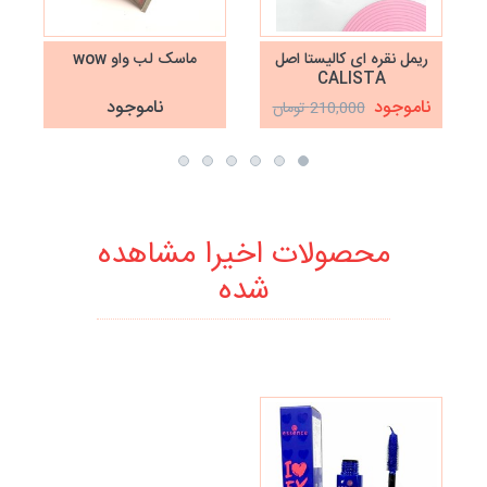
ریمل نقره ای کالیستا اصل
ماسک لب واو wow
CALISTA
ناموجود
ناموجود
210,000 تومان
محصولات اخیرا مشاهده
شده