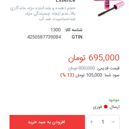
Essence
حجم دهنده و بلندکننده مژه، ماندگاری
بالا، عدم ایجاد چسبندگی مژه،
ضدحساسیت، ضد آب
شناسه کالا
1300
4250587739084
GTIN
695,000 تومان
قیمت قدیمی:
800,000 تومان
سود شما:
105,000 تومان
(13 %)
موجود
ارسال
فوری
افزودن به سبد خرید