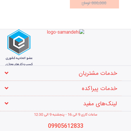
800,000 تومان
خدمات مشتریان
خدمات پیراکده
لینک‌های مفید
ساعات کاری 9 الی 16 - پنجشنبه 9 الی 12
:30
09905612833