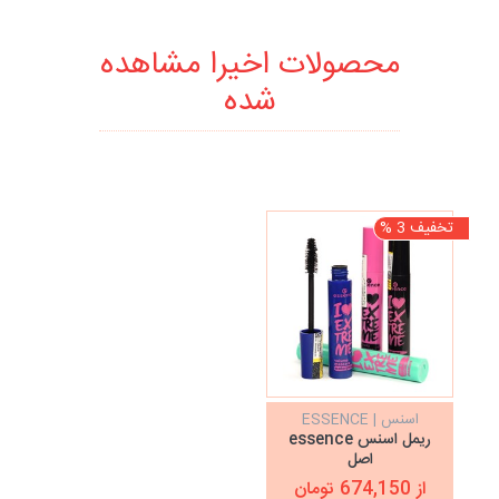
محصولات اخیرا مشاهده
شده
تخفیف 3 %
اسنس | ESSENCE
ریمل اسنس essence
اصل
از 674,150 تومان