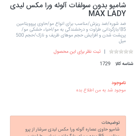
شامپو بدون سولفات آلوئه ورا مکس لیدی
MAX LADY
ضد شوره/ضد ریزش/مناسب برای انواع مو/حاوی پروویتامین
B5/بازگردانی طراوت و درخشندگی به مو/احیاء خشکی مو/
پرپشت شدن و افزایش حجم موهای ظریف و نازک/حجم 500
میل
ثبت نظر برای این محصول
شناسه کالا
1729
ناموجود
موجود شد به من اطلاع بده
توضیحات
شامپو حاوی عصاره آلوئه ورا مکس لیدی سرشار از پرو