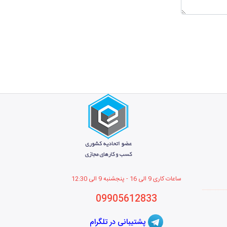
ساعات کاری 9 الی 16 - پنجشنبه 9 الی 12
:30
09905612833
پشتیبانی در تلگرام