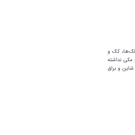
 لک‌ها، کک و
 مکی نداشته
 شاین و براق