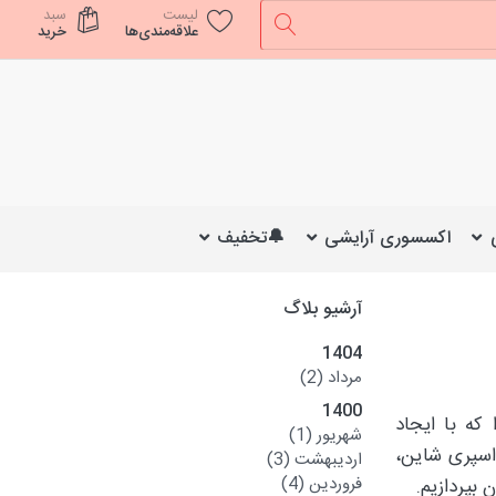
لیست
سبد
علاقه‌مندی‌ها
خرید
اکسسوری آرایشی
🔔تخفیف
آرشیو بلاگ
1404
مرداد
(2)
1400
که با ایجاد
شهریور
(1)
 اسپری شاین،
اردیبهشت
(3)
فروردین
(4)
 بپردازیم.