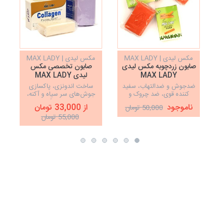
مکس لیدی | MAX LADY
مکس لیدی | MAX LADY
صابون زردچوبه مکس لیدی
صابون تخصصی مکس
MAX LADY
لیدی MAX LADY
ضدجوش و ضدالتهاب، سفید
ساخت اندونزی، پاکسازی
پ
کننده قوی، ضد چروک و
جوش‌های سر سیاه و آکنه،
متعادل کننده چربی پوست
وزن 110 گرم
ناموجود
از 33,000 تومان
50,000 تومان
55,000 تومان