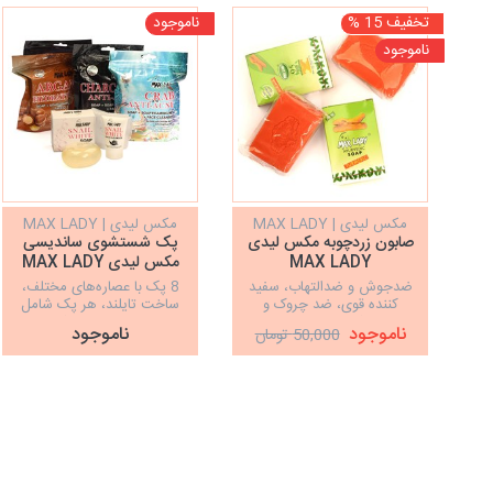
تخفیف 15 %
ناموجود
ناموجود
مکس لیدی | MAX LADY
مکس لیدی | MAX LADY
صابون زردچوبه مکس لیدی
پک شستشوی ساندیسی
MAX LADY
مکس لیدی MAX LADY
ضدجوش و ضدالتهاب، سفید
8 پک با عصاره‌های مختلف،
کننده قوی، ضد چروک و
ساخت تایلند، هر پک شامل
متعادل کننده چربی پوست
صابون، ژل و لیف شستشو
ناموجود
ناموجود
50,000 تومان
صورت