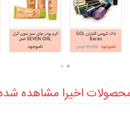
لاک کرومی گلباران GOL
کرم پودر چای سبز سون گرل
Baran
SEVEN GIRL اصل
ناموجود
ناموجود
39,500 تومان
حصولات اخیرا مشاهده شده