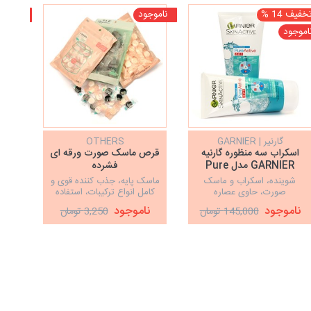
خفیف 14 %
ناموجود
ناموجو
اموجود
گارنیر | GARNIER
OTHERS
اسکراب سه منظوره گارنیه
قرص ماسک صورت ورقه ای
ما
GARNIER مدل Pure
فشرده
Active
شوینده، اسکراب و ماسک
ماسک پایه، جذب کننده قوی و
صورت، حاوی عصاره
کامل انواع ترکیبات، استفاده
مخت
اکالیپتوس، مخصوص
سریع و راحت، قیمت مناسب و
ناموجود
ناموجود
145,000 تومان
3,250 تومان
پوست‌های چرب و مختلط، لایه
مقرون به صرفه
بردار