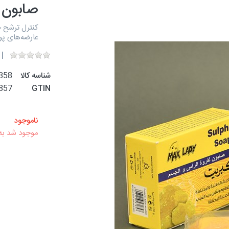
صابون گو
کنترل ترشح 
عارضه‌های پ
شناسه کالا
358
857
GTIN
ناموجود
موجود شد به