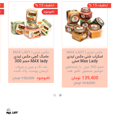
تخفیف 15 %
تخفیف 15 %
ت
ناموجود
ن
مکس لیدی | MAX LADY
مکس لیدی | MAX LADY
اسکراب شنی مکس لیدی
ماسک گچی مکس لیدی
Max Lady اصلی
MAX lady حجم 300
میلی‌لیتر
حجم 300 میل , با رایحه‌های
ضد لک و چین و چروک،
خوشبو, محصول کشور هند،
آبرسان پوست، پاک کننده
اسکراب لایه بردار پوست
چربی اضافه صورت،
139,400 تومان
ناموجود
150,000 تومان
صورت و بدن، نرم‌کننده و
سفت‌کننده، روشن‌کننده و
164,000 تومان
درخشان‌کننده پوست، پاکسازی
شفاف‌کننده پوست
پوست