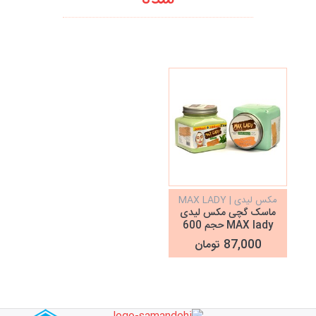
مکس لیدی | MAX LADY
ماسک گچی مکس لیدی
MAX lady حجم 600
میلی‌لیتر
87,000 تومان