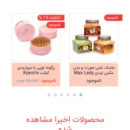
ناموجود
تخفیف 15 %
تخف
ناموجود
نا
ماسک شنی صورت و بدن
رژگونه توپی یا مرواریدی
مکس لیدی Max Lady
کیانت Kyanite
حجم 600 میلی‌لیتر
COSMETICS
ناموجود
ناموجود
30,000 تومان
محصولات اخیرا مشاهده
شده