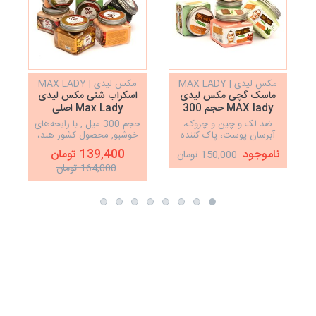
مکس لیدی | MAX LADY
مکس لیدی | MAX LADY
ماسک گچی مکس لیدی
اسکراب شنی مکس لیدی
MAX lady حجم 300
Max Lady اصلی
میلی‌لیتر
ضد لک و چین و چروک،
حجم 300 میل , با رایحه‌های
آبرسان پوست، پاک کننده
خوشبو, محصول کشور هند،
چربی اضافه صورت،
اسکراب لایه بردار پوست
ناموجود
139,400 تومان
150,000 تومان
سفت‌کننده، روشن‌کننده و
صورت و بدن، نرم‌کننده و
164,000 تومان
شفاف‌کننده پوست
درخشان‌کننده پوست،
پاکسازی پوست