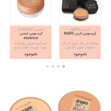
نارس | NARS
اسنس | ESSENCE
کرم موس نارس NARS
کرم موس اسنس
essence
پوشانندگی بالا, دارای 4 رنگ
کرم گریم اسنس پوشاننده
متفاوت, حاوی کانسیلر,,
عیوب صورت/ بافت نرم و
ماندگاری 48 ساعته, بافت
لطیف
ب
ناموجود
ناموجود
سبک و یکدست, 3 کاره