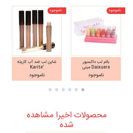
ناموجود
ناموجود
تخف
نا
بالم لب داکسیور
شاین لب ضد آب کاریته
Daixuere مینی
'Karite
ناموجود
ناموجود
محصولات اخیرا مشاهده
شده