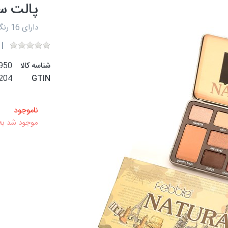
پالت سای
دارای 16 رنگ شامل 14 رنگ سایه مات و شاین و 2 رنگ رژگونه
شناسه کالا
950
204
GTIN
ناموجود
موجود شد به