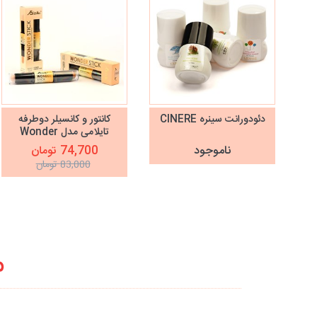
دئودورانت سینره CINERE
کانتور و کانسیلر دوطرفه
تایلامی مدل Wonder
Stick
ناموجود
74,700 تومان
83,000 تومان
م