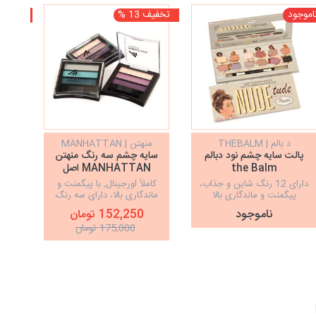
اموجود
تخفیف 13 %
ناموجو
د بالم | THEBALM
منهتن | MANHATTAN
کیس بیو
پالت سایه چشم نود دبالم
سایه چشم سه رنگ منهتن
the Balm
MANHATTAN اصل
دارای 12 رنگ شاین و جذاب،
کاملاً اورجینال, با پیگمنت و
ب
پیگمنت و ماندگاری بالا
ماندگاری بالا، دارای سه رنگ
زیبا و جذاب
ناموجود
152,250 تومان
175,000 تومان