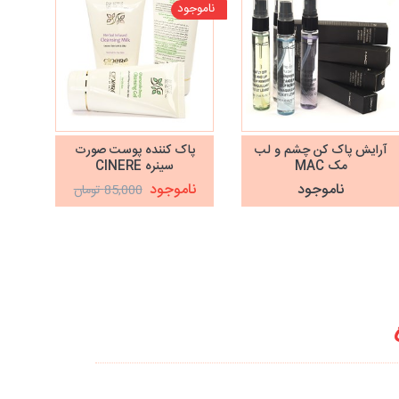
ناموجود
آرایش پاک کن چشم و لب
پاک کننده پوست صورت
رو
مک MAC
سینره CINERE
پوس
ناموجود
ناموجود
85,000 تومان