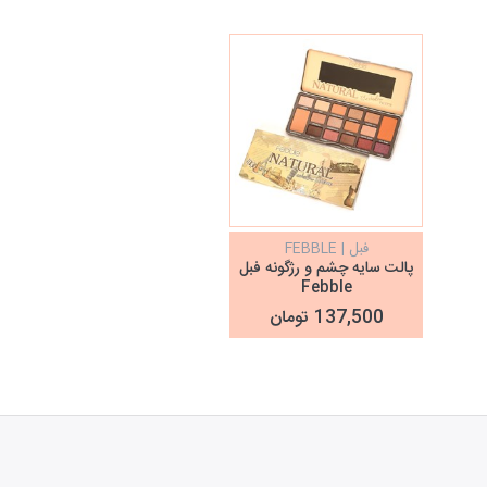
فبل | FEBBLE
پالت سایه چشم و رژگونه فبل
Febble
137,500 تومان