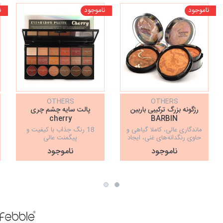
ناموجود
ناموجود
ن
OTHERS
OTHERS
رژگونه بزرگ ترکیبی باربین
پالت سایه چشم چری
cherry
BARBIN
ماندگاری عالی، کاملا گیاهی و
18 رنگ جذاب با کیفیت و
حاوی رنگدانه‌های غنی، ایجاد
پیگمنت عالی
جلوه مات و طبیعی
ناموجود
ناموجود