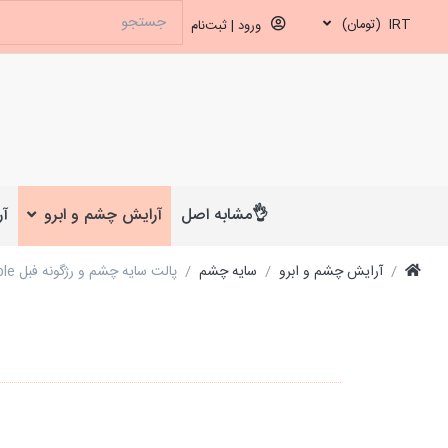
IRT
(تومان)
ورود | ثبت‌نام
👌مشابه اصل
آرایش چشم و ابرو
آر
آرایش چشم و ابرو
سایه چشم
پالت سایه چشم و رژگونه فبل Febble