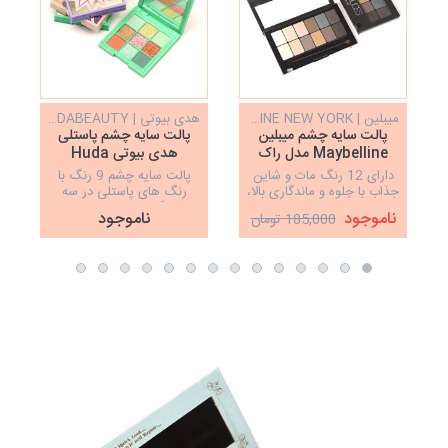
میبلین | MAYBELLINE NEW YORK
هدی بیوتی | HUDABEAUTY
پالت سایه چشم میبلین
پالت سایه چشم پاستلی
Maybelline مدل راک
هدی بیوتی Huda
نودز
Beauty
دارای 12 رنگ مات و شاین
پالت سایه چشم 9 رنگ با
جذاب با جلوه و ماندگاری بالا،
رنگ های پاستلی در سه
اورجینال
رنگبندی زیبا و خنک
ناموجود
ناموجود
185,000 تومان