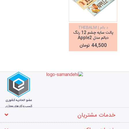
د بالم | THEBALM
پالت سایه چشم 12 رنگ
دبالم مدل Apple2
44,500 تومان
خدمات مشتریان