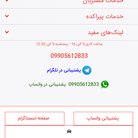
خدمات مشتریان
خدمات پیراکده
لینک‌های مفید
ساعات کاری 9 الی 16 - پنجشنبه 9 الی 12
:30
09905612833
پشتیبانی در تلگرام
09905612833 پشتیبانی در واتساپ
طراحی فروشگاه اینترنتی
پشتیبانی واتساپ
صفحه اینستاگرام
کلیه حقوق این سایت متعلق به برند پیراکده می‌باشد؛ استفاده از مطالب
فروشگاه اینترنتی پیراکده فقط برای مقاصد غیر تجاری و با ذکر منبع و درج
لینک بلامانع است.