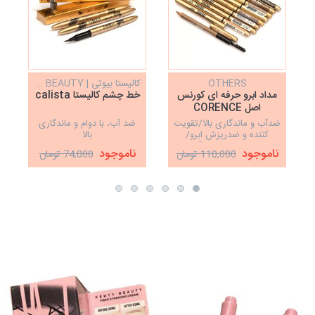
OTHERS
کالیستا بیوتی | CALISTA BEAUTY
مداد ابرو حرفه ای کورنس
خط چشم کالیستا calista
اصل CORENCE
ضدآب و ماندگاری بالا/تقویت
ضد آب، با دوام و ماندگاری
کننده و ضدریزش ابرو/
بالا
ساخت کشور کره/رنگبندی
ناموجود
ناموجود
110,000 تومان
74,000 تومان
پرکاربرد/کاملا اورجینال